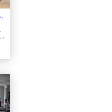
de
du
ions