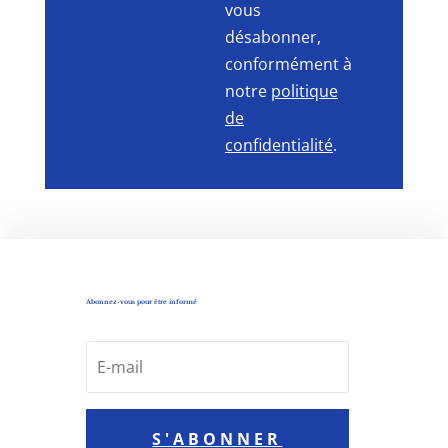
vous
désabonner,
conformément à
notre
politique
de
confidentialité
.
Abonnez-vous pour être informé
S'ABONNER