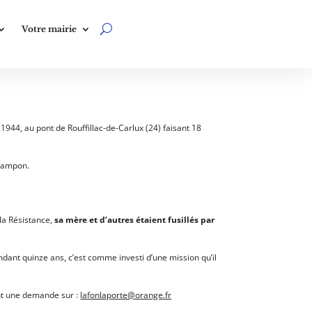
Votre mairie
 1944, au pont de Rouffillac-de-Carlux (24) faisant 18
-Lampon.
 la Résistance,
sa mère et d’autres étaient fusillés par
ndant quinze ans, c’est comme investi d’une mission qu’il
sant une demande sur :
lafonlaporte@orange.fr