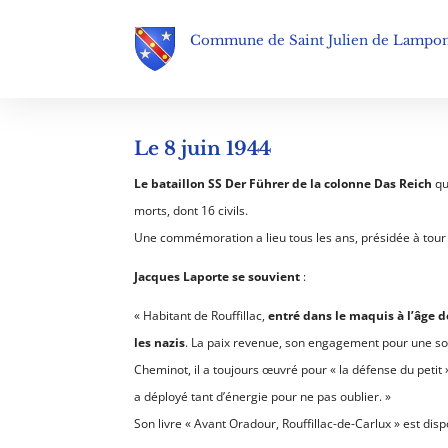
Commune de Saint Julien de Lampo
Le 8 juin 1944
Le bataillon SS Der Führer de la colonne Das
Reich
qu
morts, dont 16 civils.
Une commémoration a lieu tous les ans, présidée à tour 
Jacques Laporte se souvient
:
« Habitant de Rouffillac,
entré dans le maquis à l’âge d
les nazis
. La paix revenue, son engagement pour une soc
Cheminot, il a toujours œuvré pour « la défense du petit 
a déployé tant d’énergie pour ne pas oublier. »
Son livre « Avant Oradour, Rouffillac-de-Carlux » est dis