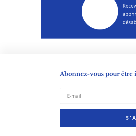
"
Recev
abonn
désab
Abonnez-vous pour être
S'