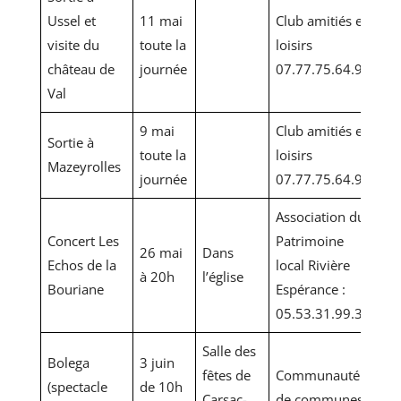
Ussel et
11 mai
Club amitiés et
visite du
toute la
loisirs
château de
journée
07.77.75.64.97
Val
9 mai
Club amitiés et
Sortie à
toute la
loisirs
Mazeyrolles
journée
07.77.75.64.97
Association du
Concert Les
Patrimoine
26 mai
Dans
Echos de la
local Rivière
à 20h
l’église
Bouriane
Espérance :
05.53.31.99.34
Salle des
Bolega
3 juin
fêtes de
Communauté
(spectacle
de 10h
Carsac-
de communes