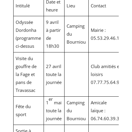
Date et
Intitulé
Lieu
Contact
heure
Odyssée
9 avril
Camping
Dordonha
à partir
Mairie :
du
(programme
de
05.53.29.46.11
Bourniou
ci-dessus
18h30
Visite du
gouffre de
27 avril
Club amitiés et
la Fage et
toute la
loisirs
pans de
journée
07.77.75.64.97
Travassac
er
1
mai
Camping
Amicale
Fête du
toute la
du
laïque :
sport
journée
Bourniou
06.74.60.39.34
Sortie à