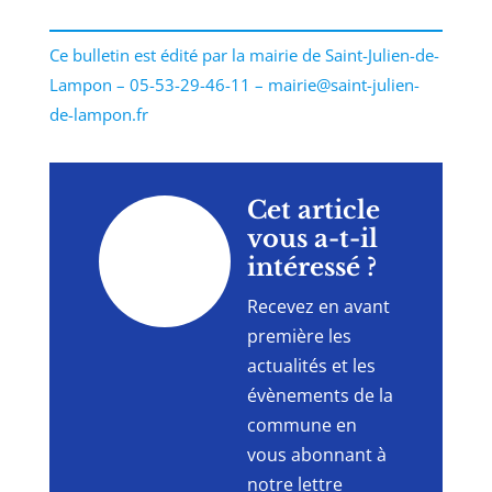
Ce bulletin est édité par la mairie de Saint-Julien-de-
Lampon – 05-53-29-46-11 – mairie@saint-julien-
de-lampon.fr
"
Cet article
vous a-t-il
intéressé ?
Recevez en avant
première les
actualités et les
évènements de la
commune en
vous abonnant à
notre lettre