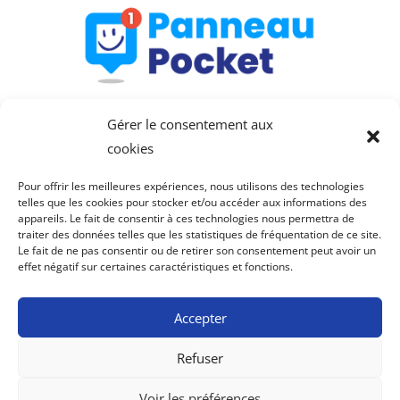
Gérer le consentement aux
cookies
Pour offrir les meilleures expériences, nous utilisons des technologies
telles que les cookies pour stocker et/ou accéder aux informations des
appareils. Le fait de consentir à ces technologies nous permettra de
Saint-Julien-de-Lampon
traiter des données telles que les statistiques de fréquentation de ce site.
Le fait de ne pas consentir ou de retirer son consentement peut avoir un
fait partie de la
Communauté de communes du
effet négatif sur certaines caractéristiques et fonctions.
Pays de Fénelon
.
Mentions légales
–
Politique de confidentialité
Accepter
Autres communes
:
Archignac
, Borrèze,
Calviac-
en-Périgord
,
Carlux
,
Carsac-Aillac
,
Jayac
,
Nadaillac
,
Refuser
Paulin
,
Pechs-de-l’Espérance
,
Prats-de-Carlux
,
Saint-Crépin-et-Carlucet
,
Saint-Geniès
,
Sainte-
Voir les préférences