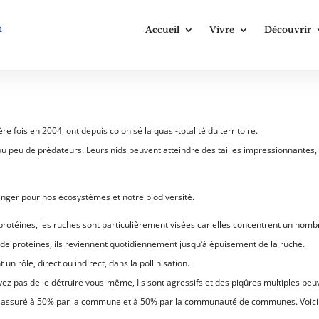
n
Accueil
Vivre
Découvrir
e fois en 2004, ont depuis colonisé la quasi-totalité du territoire.
u peu de prédateurs. Leurs nids peuvent atteindre des tailles impressionnantes, i
anger pour nos écosystèmes et notre biodiversité.
 protéines, les ruches sont particulièrement visées car elles concentrent un no
e de protéines, ils reviennent quotidiennement jusqu’à épuisement de la ruche.
n rôle, direct ou indirect, dans la pollinisation.
ayez pas de le détruire vous-même, Ils sont agressifs et des piqûres multiples pe
era assuré à 50% par la commune et à 50% par la communauté de communes. Voici