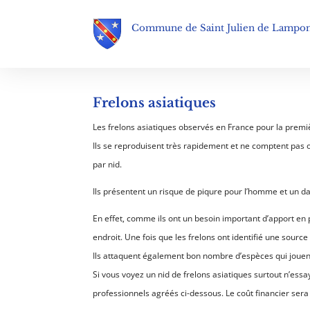
Commune de Saint Julien de Lampo
Frelons asiatiques
Les frelons asiatiques observés en France pour la premièr
Ils se reproduisent très rapidement et ne comptent pas o
par nid.
Ils présentent un risque de piqure pour l’homme et un d
En effet, comme ils ont un besoin important d’apport en
endroit. Une fois que les frelons ont identifié une sourc
Ils attaquent également bon nombre d’espèces qui jouent u
Si vous voyez un nid de frelons asiatiques surtout n’ess
professionnels agréés ci-dessous. Le coût financier s