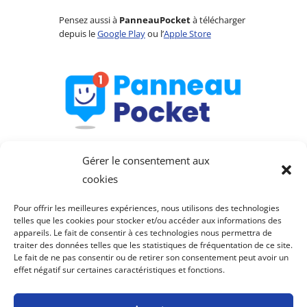
Pensez aussi à
PanneauPocket
à télécharger
depuis le
Google Play
ou l’
Apple Store
Gérer le consentement aux
cookies
Pour offrir les meilleures expériences, nous utilisons des technologies
telles que les cookies pour stocker et/ou accéder aux informations des
appareils. Le fait de consentir à ces technologies nous permettra de
Saint-Julien-de-Lampon
traiter des données telles que les statistiques de fréquentation de ce site.
Le fait de ne pas consentir ou de retirer son consentement peut avoir un
fait partie de la
Communauté de communes du
effet négatif sur certaines caractéristiques et fonctions.
Pays de Fénelon
.
Mentions légales
–
Politique de confidentialité