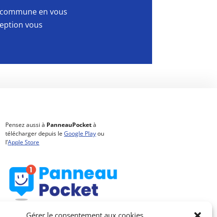
la commune en vous
ception vous
Pensez aussi à
PanneauPocket
à
télécharger depuis le
Google Play
ou
l’
Apple Store
Gérer le consentement aux cookies