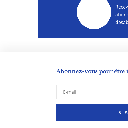
"
Recev
abonn
désab
Abonnez-vous pour être
S'