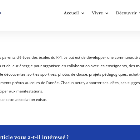
n
Accueil
Vivre
Découvrir
les parents d’élèves des écoles du RPI. Le but est de développer une communauté d
 et de leur énergie pour organiser, en collaboration avec les enseignants, des m
de découvertes, sorties sportives, photos de classe, projets pédagogiques, achat 
ements prévus au cours de l’année. Chacun peut y apporter ses idées, ses sugges
iciper aux manifestations.
que cette association existe.
rticle vous a-t-il intéressé ?