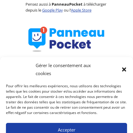
Pensez aussi à
PanneauPocket
à télécharger
depuis le
Google Play
ou l’
Apple Store
Gérer le consentement aux
cookies
Pour offrir les meilleures expériences, nous utilisons des technologies
telles que les cookies pour stocker et/ou accéder aux informations des
appareils. Le fait de consentir à ces technologies nous permettra de
Saint-Julien-de-Lampon
traiter des données telles que les statistiques de fréquentation de ce site.
Le fait de ne pas consentir ou de retirer son consentement peut avoir un
fait partie de la
Communauté de communes du
effet négatif sur certaines caractéristiques et fonctions.
Pays de Fénelon
.
Mentions légales
–
Politique de confidentialité
Accepter