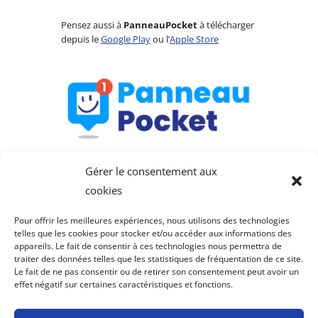
Pensez aussi à
PanneauPocket
à télécharger
depuis le
Google Play
ou l’
Apple Store
Gérer le consentement aux
cookies
Pour offrir les meilleures expériences, nous utilisons des technologies
telles que les cookies pour stocker et/ou accéder aux informations des
appareils. Le fait de consentir à ces technologies nous permettra de
Saint-Julien-de-Lampon
traiter des données telles que les statistiques de fréquentation de ce site.
Le fait de ne pas consentir ou de retirer son consentement peut avoir un
fait partie de la
Communauté de communes du
effet négatif sur certaines caractéristiques et fonctions.
Pays de Fénelon
.
Mentions légales
–
Politique de confidentialité