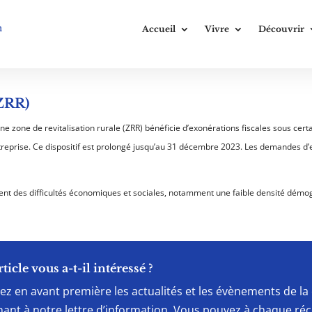
n
Accueil
Vivre
Découvrir
(ZRR)
ne zone de revitalisation rurale (ZRR) bénéficie d’exonérations fiscales sous cert
 l’entreprise. Ce dispositif est prolongé jusqu’au 31 décembre 2023. Les demandes d
ent des difficultés économiques et sociales, notamment une faible densité démogr
rticle vous a-t-il intéressé ?
ez en avant première les actualités et les évènements de 
ant à notre lettre d’information. Vous pouvez à chaque ré