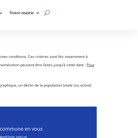
Votre mairie
aines conditions. Ces critères sont liés notamment à
’exonération peuvent être faites jusqu’à cette date :
Pour
aphique, un déclin de la population totale (ou active)
la commune en vous
ception vous